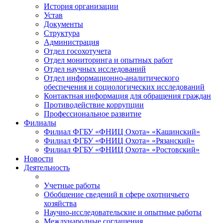
История организации
Устав
Документы
Структура
Администрация
Отдел госохотучета
Отдел мониторинга и опытных работ
Отдел научных исследований
Отдел информационно-аналитического
обеспечения и социологических исследований
Контактная информация для обращения граждан
Противодействие коррупции
Профессиональное развитие
Филиалы
Филиал ФГБУ «ФНИЦ Охота» «Кашинский»
Филиал ФГБУ «ФНИЦ Охота» «Рязанский»
Филиал ФГБУ «ФНИЦ Охота» «Ростовский»
Новости
Деятельность
Учетные работы
Обобщение сведений в сфере охотничьего
хозяйства
Научно-исследовательские и опытные работы
Международные соглашения