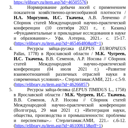
https://elibrary.ru/item.asp?id=46505576
)
Нормирование добычи лосей с применением
показателя хозяйственно-целесообразной плотности /
Н.А. Моргунов, И.С. Ткачева
,
А.В. Левченко //
Сборник статей Международной научно-практической
конференции (10 сентября 2021 г., г. Казань)
«Фундаментальные и прикладные исследования в науке
и образовании».- Уфа. Аэтерна, 2021.- с. 15-17.
(
https://elibrary.ru/item.asp?id=46546480&pff=1
)
Ресурсы зайца-русака (
LEPUS
EUROPAEUS
Pallas
, 1778) в Ярославской области /
М.К. Чугреев,
И.С. Ткачева,
В.В. Семенов, А.Р. Носова // Сборник
статей Международной научно-практической
конференции (04 июля 2021 г.) «Развитие
взаимоотношений различных отраслей науки в
современных условиях».- Стерлитамак:АМИ, 221.- с.5-9.
(
https://elibrary.ru/item.asp?id=46266857
)
Ресурсы зайца-беляка (
LEPUS
TIMIDUS
L
., 1758)
в Ярославской области /
М.К. Чугреев, И.С. Ткачева,
В.В. Семенов, А.Р. Носова // Сборник статей
Международной научно-практической конференции
(Волгоград, 29 мая 2021 г.) «Интеграция науки,
общества, производства и промышленности: проблемы
и перспективы».- Стерлитамак:АМИ, 221.- с.6-12.
(
https://elibrary.ru/item.asp?id=46100613&pff=1
)