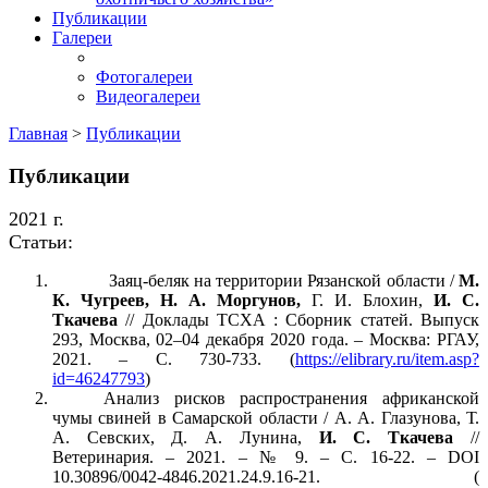
Публикации
Галереи
Фотогалереи
Видеогалереи
Главная
>
Публикации
Публикации
2021 г.
Статьи:
Заяц-беляк на территории Рязанской области /
М.
К. Чугреев, Н. А. Моргунов,
Г. И. Блохин,
И. С.
Ткачева
// Доклады ТСХА : Сборник статей. Выпуск
293, Москва, 02–04 декабря 2020 года. – Москва: РГАУ,
2021. – С. 730-733. (
https://elibrary.ru/item.asp?
id=46247793
)
Анализ рисков распространения африканской
чумы свиней в Самарской области / А. А. Глазунова, Т.
А. Севских, Д. А. Лунина,
И. С. Ткачева
//
Ветеринария. – 2021. – № 9. – С. 16-22. – DOI
10.30896/0042-4846.2021.24.9.16-21. (