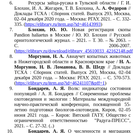
Ресурсы зайца-русака в Тульской области / Г. И.
Блохин, И. А. Жигарев, Т. В. Блохина, А
. А. Федоров
//
Доклады ТСХА : Сборник статей. Выпуск 293, Москва,
02–04 декабря 2020 года. – Москва: РГАУ, 2021. – С. 332-
335. (
https://elibrary.ru/item.asp?id=46143993
)
Блохин, Ю. Ю.
Новая регистрация скопы
Pandion haliaetus в Москве / Ю. Ю. Блохин // Русский
орнитологический журнал. – 2021. – Т. 30. – № 2063. –
С. 2006-2007.
(
https://elibrary.ru/download/elibrary_45610033_42162148.pdf
Моргунов, Н. А.
Авиаучет копытных животных
в Нижегородской области и Красноярском крае /
Н. А.
Моргунов, Н. В. Ломанова, В. В. Шеду
// Доклады
ТСХА : Сборник статей. Выпуск 293, Москва, 02–04
декабря 2020 года. – Москва: РГАУ, 2021. – С. 570-573.
(
https://elibrary.ru/item.asp?id=46241107&pff=1
)
Бондарев, А. Я.
Волк: индикаторы состояния
популяций / А. Я. Бондарев // Современные проблемы
охотоведения и экологии : Материалы международной
научно-практической конференции, посвященной 55-
летию подготовки биологов-охотоведов, Киров, 02–05
июня 2021 года. – Киров: Вятский ГАТУ, Общество с
ограниченной ответственностью "Радуга-ПРЕСС",
2021. – С. 27-32. (..)
Бондарев, А. Я.
О численности и миграциях