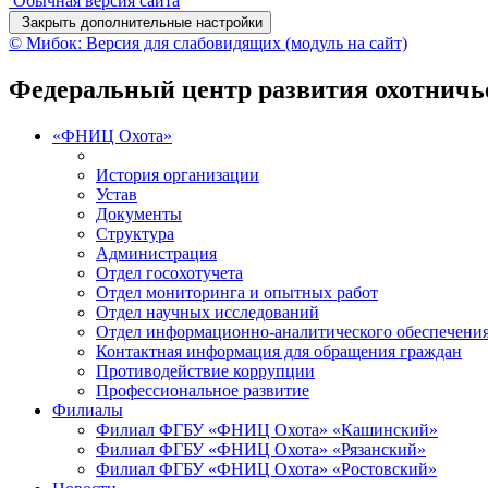
Обычная версия сайта
Закрыть дополнительные настройки
© Мибок: Версия для слабовидящих (модуль на сайт)
Федеральный центр развития охотничье
«ФНИЦ Охота»
История организации
Устав
Документы
Структура
Администрация
Отдел госохотучета
Отдел мониторинга и опытных работ
Отдел научных исследований
Отдел информационно-аналитического обеспечения
Контактная информация для обращения граждан
Противодействие коррупции
Профессиональное развитие
Филиалы
Филиал ФГБУ «ФНИЦ Охота» «Кашинский»
Филиал ФГБУ «ФНИЦ Охота» «Рязанский»
Филиал ФГБУ «ФНИЦ Охота» «Ростовский»