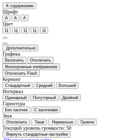
К содержанию
Шрифт
А
А
А
Цвет
Ц
Ц
Ц
Ц
Ц
Дополнительно
Графика
Включить
Отключить
Монохромные изображения
Отключить Flash
Кернинг
Стандартный
Средний
Большой
Интервал
Одинарный
Полуторный
Двойной
Гарнитура
Без засечек
С засечками
Звук
Отключить
Тише
Нормально
Громче
Текущий уровень громкости:
50
Вернуть стандартные настройки